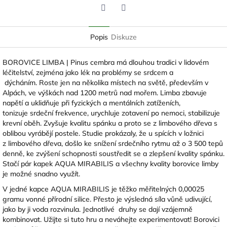
Twitter
Facebook
Popis
Diskuze
BOROVICE LIMBA | Pinus cembra má dlouhou tradici v lidovém
léčitelství, zejména jako lék na problémy se srdcem a
dýcháním.
Roste jen na několika místech na světě, především v
Alpách, ve výškách nad 1200 metrů nad mořem.
Limba zbavuje
napětí a uklidňuje při fyzických a mentálních zatíženích,
tonizuje srdeční frekvence, urychluje zotavení po nemoci, stabilizuje
krevní oběh. Z
vyšuje kvalitu spánku a proto se z limbového dřeva s
oblibou vyrábějí postele. Studie prokázaly, že
u spících v ložnici
z limbového dřeva, došlo ke snížení srdečního rytmu až o 3 500 tepů
denně, ke zvýšení schopnosti soustředit se a zlepšení kvality spánku.
Stačí pár kapek AQUA MIRABILIS a všechny kvality borovice limby
je možné snadno využít.
V jedné kapce AQUA MIRABILIS je těžko měřitelných 0,00025
gramu vonné přírodní silice. Přesto je výsledná síla vůně udivující,
jako by ji voda rozvinula. Jednotlivé
druhy se dají vzájemně
kombinovat. Užijte si tuto hru a neváhejte experimentovat!
Borovici