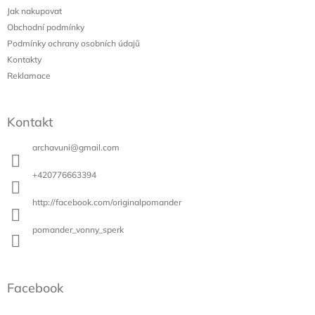
a
Jak nakupovat
t
Obchodní podmínky
í
Podmínky ochrany osobních údajů
Kontakty
Reklamace
Kontakt
archavuni
@
gmail.com
+420776663394
http://facebook.com/originalpomander
pomander_vonny_sperk
Facebook