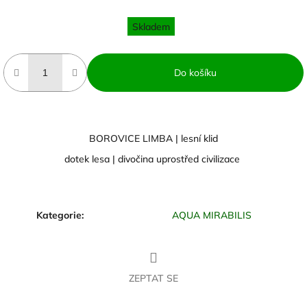
Měrná
cena:
Skladem
Do košíku
BOROVICE LIMBA | lesní klid
dotek lesa | divočina uprostřed civilizace
Kategorie
:
AQUA MIRABILIS
ZEPTAT SE