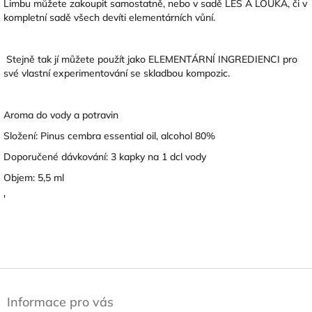
Limbu můžete zakoupit samostatně, nebo v sadě LES A LOUKA, či v
kompletní sadě všech devíti elementárních vůní.
Stejně tak jí můžete použít jako ELEMENTÁRNÍ INGREDIENCI pro
své vlastní experimentování se skladbou kompozic.
Aroma do vody a potravin
Složení: Pinus cembra essential oil, alcohol 80%
Doporučené dávkování: 3 kapky na 1 dcl vody
Objem: 5,5 ml
'
Z
á
Informace pro vás
p