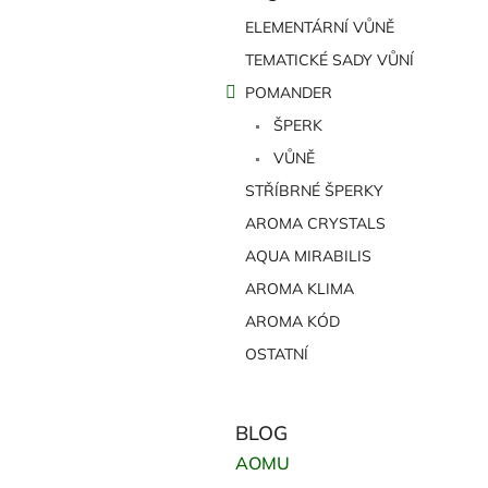
kategorie
s
ELEMENTÁRNÍ VŮNĚ
t
TEMATICKÉ SADY VŮNÍ
r
a
POMANDER
n
ŠPERK
n
í
VŮNĚ
p
STŘÍBRNÉ ŠPERKY
a
AROMA CRYSTALS
n
e
AQUA MIRABILIS
l
AROMA KLIMA
AROMA KÓD
OSTATNÍ
BLOG
AOMU