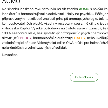
AOMU
Na sklonku loňského roku vstoupila na trh značka
AOMU
s novým ko
inhalátorů s harmonizujícími bioaktivními účinky na psychiku. Péče j
připravovaným na základě znalosti principů aromapsychologie, tak 
kompostovatelných plastů. Všechny receptury jsou z mé dílny a jso
v jihočeské Kaplici. Vysoké požadavky na čistotu surovin zaručují, že
100% esenciální oleje, bez syntetických fragrancí a jiných chemických
aktivizující
ENERGY
, harmonizační a euforizujcí
HAPPY
, nebo uvolňujíc
základní trojici přibude Valentýnská edice ONA a ON, pro intimní chv
nejznámějších a velmi vzácných afrodiziak.
Navoněnou!
Další článek