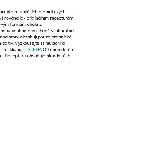
nceptem funkčních aromatických
e věnována jak originálním recepturám,
novým formám obalů z
u mnou osobně namíchané v laboratoři
 inhalátory obsahují pouze organické
 aditiv. Vyzkoušejte stimulační a
í a uklidňující
SLEEP
. Od února k této
íle. Receptura obsahuje akordy těch