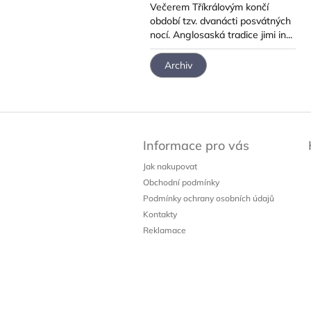
Večerem Tříkrálovým končí
období tzv. dvanácti posvátných
nocí. Anglosaská tradice jimi in...
Archiv
Z
á
Informace pro vás
p
a
Jak nakupovat
t
Obchodní podmínky
í
Podmínky ochrany osobních údajů
Kontakty
Reklamace