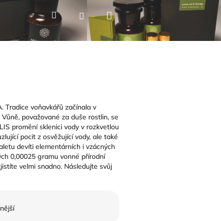
Nákupní
Hledat
Přihlášení
košík
Tradice voňavkářů začínala v
 Vůně, považované za duše rostlin, se
IS promění sklenici vody v rozkvetlou
ující pocit z osvěžující vody, ale také
letu devíti elementárních i vzácných
ných 0,00025 gramu vonné přírodní
 zjistíte velmi snadno. Následujte svůj
nější