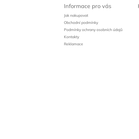
á
Informace pro vás
p
a
Jak nakupovat
t
Obchodní podmínky
í
Podmínky ochrany osobních údajů
Kontakty
Reklamace