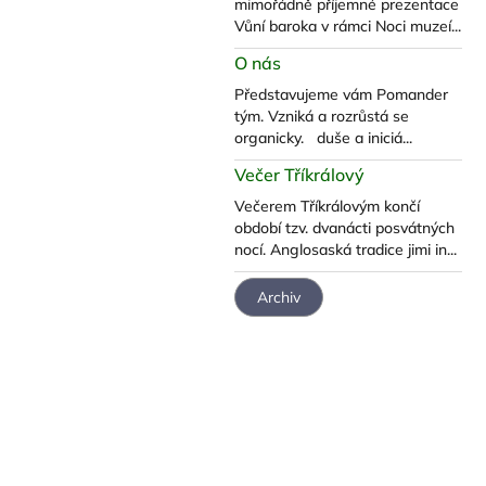
mimořádně příjemné prezentace
Vůní baroka v rámci Noci muzeí...
O nás
Představujeme vám Pomander
tým. Vzniká a rozrůstá se
organicky. duše a iniciá...
Večer Tříkrálový
Večerem Tříkrálovým končí
období tzv. dvanácti posvátných
nocí. Anglosaská tradice jimi in...
Archiv