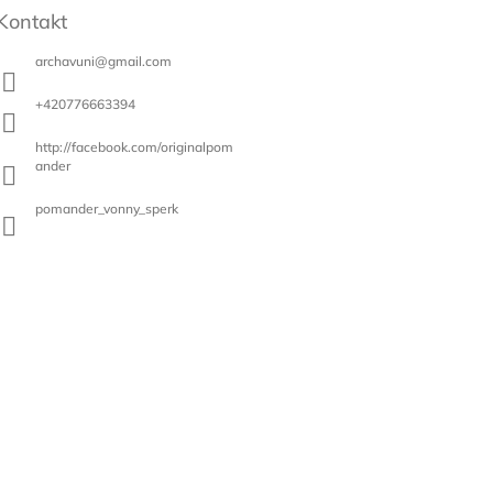
a
Kontakt
c
í
archavuni
@
gmail.com
p
r
+420776663394
v
k
http://facebook.com/originalpom
y
ander
v
ý
pomander_vonny_sperk
p
i
s
u