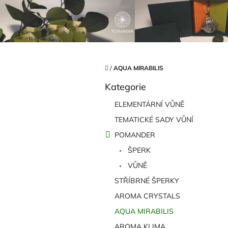
Přejít
na
obsah
Domů
/
AQUA MIRABILIS
P
Kategorie
o
Přeskočit
kategorie
s
ELEMENTÁRNÍ VŮNĚ
t
TEMATICKÉ SADY VŮNÍ
r
a
POMANDER
n
ŠPERK
n
í
VŮNĚ
p
STŘÍBRNÉ ŠPERKY
a
AROMA CRYSTALS
n
e
AQUA MIRABILIS
l
AROMA KLIMA