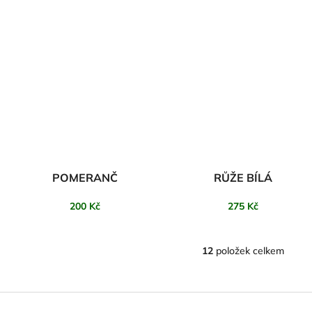
POMERANČ
RŮŽE BÍLÁ
200 Kč
275 Kč
12
položek celkem
O
v
l
á
d