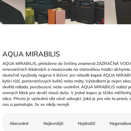
AQUA MIRABILIS
AQUA MIRABILIS, přeloženo do češtiny znamená ZÁZRAČNÁ VODA. 
renesančních lékárnách a navazovala na starověkou tradici alchymie.
skutečně využívaly nejprve k léčení. Jen několik kapek AQUA MIRABIL
kytici růží, pomerančových květů nebo máty. Výsledkem je nejen okouzl
skvělá nálada, povzbuzení, nebo uvolnění. AQUA MIRABILIS nabízí pa
vonných látek pro devět stavů duše. V jedné kapce je těžko měřitel
silice. Přesto je výsledná síla vůně udivující. Jaká je pro vás ta pravá,
nos a pamatujte, že se nikdy nemýlí.
Ř
a
Abecedně
Nejlevnější
Nejdražší
Nejprodáva
z