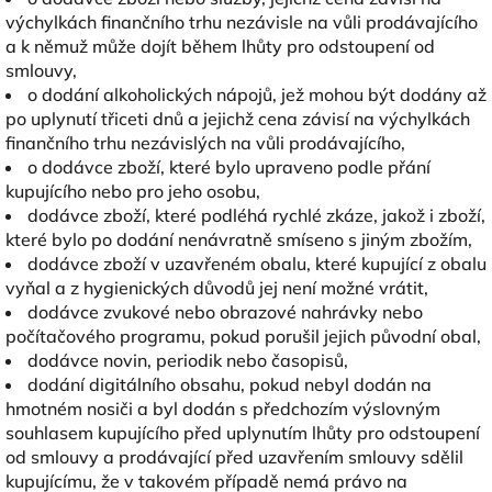
výchylkách finančního trhu nezávisle na vůli prodávajícího
a k němuž může dojít během lhůty pro odstoupení od
smlouvy,
o dodání alkoholických nápojů, jež mohou být dodány až
po uplynutí třiceti dnů a jejichž cena závisí na výchylkách
finančního trhu nezávislých na vůli prodávajícího,
o dodávce zboží, které bylo upraveno podle přání
kupujícího nebo pro jeho osobu,
dodávce zboží, které podléhá rychlé zkáze, jakož i zboží,
které bylo po dodání nenávratně smíseno s jiným zbožím,
dodávce zboží v uzavřeném obalu, které kupující z obalu
vyňal a z hygienických důvodů jej není možné vrátit,
dodávce zvukové nebo obrazové nahrávky nebo
počítačového programu, pokud porušil jejich původní obal,
dodávce novin, periodik nebo časopisů,
dodání digitálního obsahu, pokud nebyl dodán na
hmotném nosiči a byl dodán s předchozím výslovným
souhlasem kupujícího před uplynutím lhůty pro odstoupení
od smlouvy a prodávající před uzavřením smlouvy sdělil
kupujícímu, že v takovém případě nemá právo na