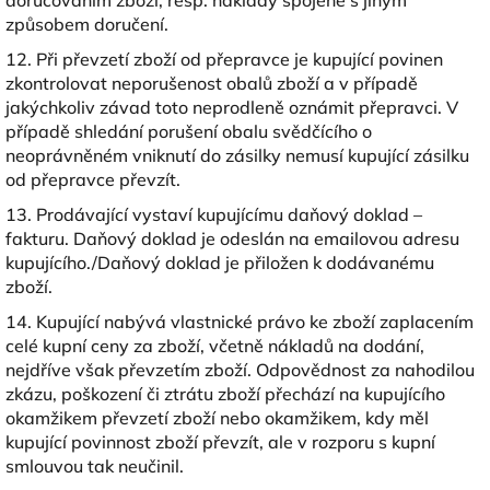
doručováním zboží, resp. náklady spojené s jiným
způsobem doručení.
12. Při převzetí zboží od přepravce je kupující povinen
zkontrolovat neporušenost obalů zboží a v případě
jakýchkoliv závad toto neprodleně oznámit přepravci. V
případě shledání porušení obalu svědčícího o
neoprávněném vniknutí do zásilky nemusí kupující zásilku
od přepravce převzít.
13. Prodávající vystaví kupujícímu daňový doklad –
fakturu. Daňový doklad je odeslán na emailovou adresu
kupujícího./Daňový doklad je přiložen k dodávanému
zboží.
14. Kupující nabývá vlastnické právo ke zboží zaplacením
celé kupní ceny za zboží, včetně nákladů na dodání,
nejdříve však převzetím zboží. Odpovědnost za nahodilou
zkázu, poškození či ztrátu zboží přechází na kupujícího
okamžikem převzetí zboží nebo okamžikem, kdy měl
kupující povinnost zboží převzít, ale v rozporu s kupní
smlouvou tak neučinil.