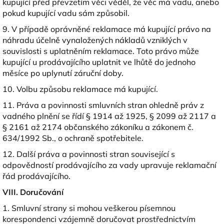
kupující před převzetím věci věděl, že věc má vadu, anebo
pokud kupující vadu sám způsobil.
9. V případě oprávněné reklamace má kupující právo na
náhradu účelně vynaložených nákladů vzniklých v
souvislosti s uplatněním reklamace. Toto právo může
kupující u prodávajícího uplatnit ve lhůtě do jednoho
měsíce po uplynutí záruční doby.
10. Volbu způsobu reklamace má kupující.
11. Práva a povinnosti smluvních stran ohledně práv z
vadného plnění se řídí § 1914 až 1925, § 2099 až 2117 a
§ 2161 až 2174 občanského zákoníku a zákonem č.
634/1992 Sb., o ochraně spotřebitele.
12. Další práva a povinnosti stran související s
odpovědností prodávajícího za vady upravuje reklamační
řád prodávajícího.
VIII. Doručování
1. Smluvní strany si mohou veškerou písemnou
korespondenci vzájemně doručovat prostřednictvím