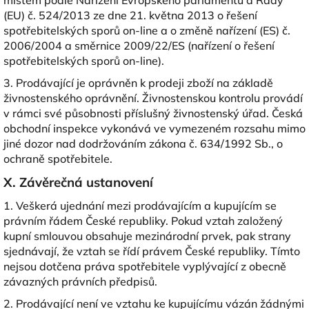
místem podle Nařízení Evropského parlamentu a Rady
(EU) č. 524/2013 ze dne 21. května 2013 o řešení
spotřebitelských sporů on-line a o změně nařízení (ES) č.
2006/2004 a směrnice 2009/22/ES (nařízení o řešení
spotřebitelských sporů on-line).
3. Prodávající je oprávněn k prodeji zboží na základě
živnostenského oprávnění. Živnostenskou kontrolu provádí
v rámci své působnosti příslušný živnostenský úřad. Česká
obchodní inspekce vykonává ve vymezeném rozsahu mimo
jiné dozor nad dodržováním zákona č. 634/1992 Sb., o
ochraně spotřebitele.
X. Závěrečná ustanovení
1. Veškerá ujednání mezi prodávajícím a kupujícím se
právním řádem České republiky. Pokud vztah založený
kupní smlouvou obsahuje mezinárodní prvek, pak strany
sjednávají, že vztah se řídí právem České republiky. Tímto
nejsou dotčena práva spotřebitele vyplývající z obecně
závazných právních předpisů.
2. Prodávající není ve vztahu ke kupujícímu vázán žádnými