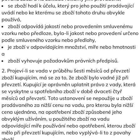
se zboží hodí k účelu, který pro jeho použití prodávající
uvádí nebo ke kterému se zboží tohoto druhu obvykle
používá,
zboží odpovídá jakostí nebo provedením smluvenému
vzorku nebo předloze, byla-li jakost nebo provedení určeno
podle smluveného vzorku nebo předlohy,
je zboží v odpovídajícím množství, míře nebo hmotnosti
a
zboží vyhovuje požadavkům právních předpisů.
2. Projeví-li se vada v průběhu šesti měsíců od převzetí
zboží kupujícím, má se za to, že zboží bylo vadné již při
převzetí. Kupující je oprávněn uplatnit právo z vady, která
se vyskytne u spotřebního zboží v době dvaceti čtyř
měsíců od převzetí. Toto ustanovení se nepoužije u zboží
prodávaného za nižší cenu na vadu, pro kterou byla nižší
cena ujednána, na opotřebení zboží způsobené jeho
obvyklým užíváním, u použitého zboží na vadu
odpovídající míře používání nebo opotřebení, kterou zboží
mělo při převzetí kupujícím, nebo vyplývá-li to z povahy
zboží.