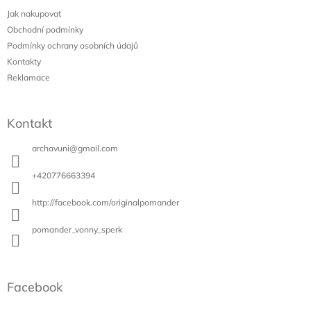
a
Jak nakupovat
t
Obchodní podmínky
í
Podmínky ochrany osobních údajů
Kontakty
Reklamace
Kontakt
archavuni
@
gmail.com
+420776663394
http://facebook.com/originalpomander
pomander_vonny_sperk
Facebook