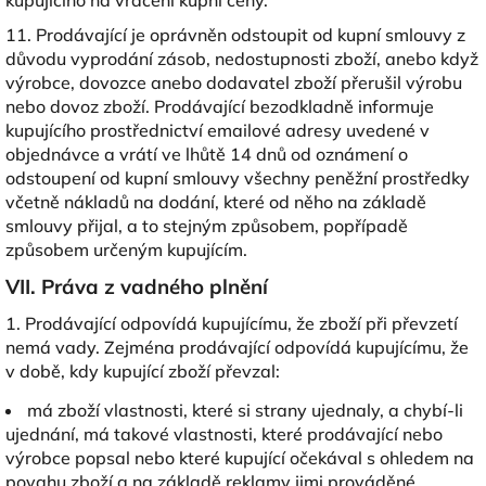
kupujícího na vrácení kupní ceny.
11. Prodávající je oprávněn odstoupit od kupní smlouvy z
důvodu vyprodání zásob, nedostupnosti zboží, anebo když
výrobce, dovozce anebo dodavatel zboží přerušil výrobu
nebo dovoz zboží. Prodávající bezodkladně informuje
kupujícího prostřednictví emailové adresy uvedené v
objednávce a vrátí ve lhůtě 14 dnů od oznámení o
odstoupení od kupní smlouvy všechny peněžní prostředky
včetně nákladů na dodání, které od něho na základě
smlouvy přijal, a to stejným způsobem, popřípadě
způsobem určeným kupujícím.
VII. Práva z vadného plnění
1. Prodávající odpovídá kupujícímu, že zboží při převzetí
nemá vady. Zejména prodávající odpovídá kupujícímu, že
v době, kdy kupující zboží převzal:
má zboží vlastnosti, které si strany ujednaly, a chybí-li
ujednání, má takové vlastnosti, které prodávající nebo
výrobce popsal nebo které kupující očekával s ohledem na
povahu zboží a na základě reklamy jimi prováděné,