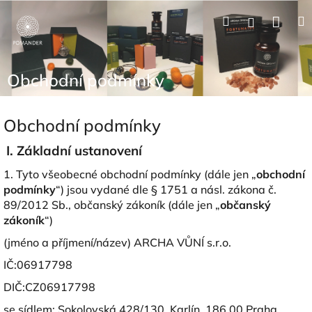
Přejít
Nák
Hledat
Přihlášení
na
obsah
koší
Obchodní podmínky
Obchodní podmínky
I.
Základní ustanovení
1. Tyto všeobecné obchodní podmínky (dále jen „
obchodní
podmínky
“) jsou vydané dle § 1751 a násl. zákona č.
89/2012 Sb., občanský zákoník (dále jen „
občanský
zákoník
“)
(jméno a příjmení/název) ARCHA VŮNÍ s.r.o.
IČ:
06917798
DIČ:CZ
06917798
se sídlem:
Sokolovská 428/130, Karlín, 186 00 Praha