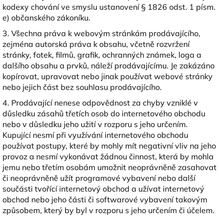
kodexy chování ve smyslu ustanovení § 1826 odst. 1 písm.
e) občanského zákoníku.
3. Všechna práva k webovým stránkám prodávajícího,
zejména autorská práva k obsahu, včetně rozvržení
stránky, fotek, filmů, grafik, ochranných známek, loga a
dalšího obsahu a prvků, náleží prodávajícímu. Je zakázáno
kopírovat, upravovat nebo jinak používat webové stránky
nebo jejich část bez souhlasu prodávajícího.
4. Prodávající nenese odpovědnost za chyby vzniklé v
důsledku zásahů třetích osob do internetového obchodu
nebo v důsledku jeho užití v rozporu s jeho určením.
Kupující nesmí při využívání internetového obchodu
používat postupy, které by mohly mít negativní vliv na jeho
provoz a nesmí vykonávat žádnou činnost, která by mohla
jemu nebo třetím osobám umožnit neoprávněně zasahovat
či neoprávněně užít programové vybavení nebo další
součásti tvořící internetový obchod a užívat internetový
obchod nebo jeho části či softwarové vybavení takovým
způsobem, který by byl v rozporu s jeho určením či účelem.