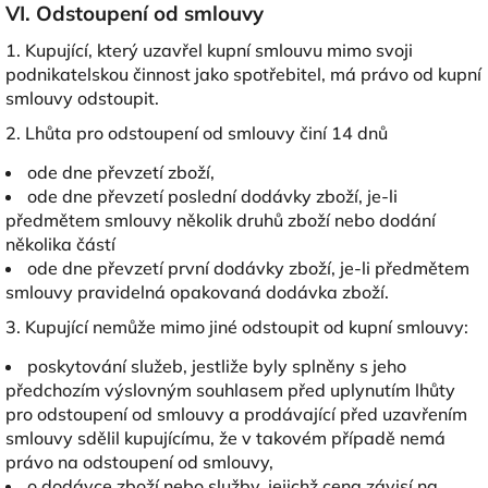
VI. Odstoupení od smlouvy
1. Kupující, který uzavřel kupní smlouvu mimo svoji
podnikatelskou činnost jako spotřebitel, má právo od kupní
smlouvy odstoupit.
2. Lhůta pro odstoupení od smlouvy činí 14 dnů
ode dne převzetí zboží,
ode dne převzetí poslední dodávky zboží, je-li
předmětem smlouvy několik druhů zboží nebo dodání
několika částí
ode dne převzetí první dodávky zboží, je-li předmětem
smlouvy pravidelná opakovaná dodávka zboží.
3. Kupující nemůže mimo jiné odstoupit od kupní smlouvy:
poskytování služeb, jestliže byly splněny s jeho
předchozím výslovným souhlasem před uplynutím lhůty
pro odstoupení od smlouvy a prodávající před uzavřením
smlouvy sdělil kupujícímu, že v takovém případě nemá
právo na odstoupení od smlouvy,
o dodávce zboží nebo služby, jejichž cena závisí na