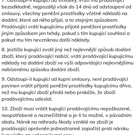
7. Odstoupí-li kupující od smlouvy, vrátí mu prodávající
bezodkladně, nejpozději však do 14 dnů od odstoupení od
smlouvy, všechny peněžní prostředky včetně nákladů na
dodání, které od něho přijal, a to stejným způsobem.
Prodávající vrátí kupujícímu přijaté peněžení prostředky
jiným způsobem jen tehdy, pokud s tím kupující souhlasí a
pokud mu tím nevzniknou další náklady.
8. Jestliže kupující zvolil jiný než nejlevnější způsob dodání
zboží, který prodávající nabízí, vrátí prodávající kupujícímu
náklady na dodání zboží ve výši odpovídající nejlevnějšímu
nabízenému způsobu dodání zboží.
9. Odstoupí-li kupující od kupní smlouvy, není prodávající
povinen vrátit přijaté peněžní prostředky kupujícímu dříve,
než mu kupující zboží předá nebo prokáže, že zboží
prodávajícímu odeslal.
10. Zboží musí vrátit kupující prodávajícímu nepoškozené,
neopotřebené a neznečištěné a je-li to možné, v původním
obalu. Nárok na náhradu škody vzniklé na zboží je
prodávající oprávněn jednostranně započíst proti nároku