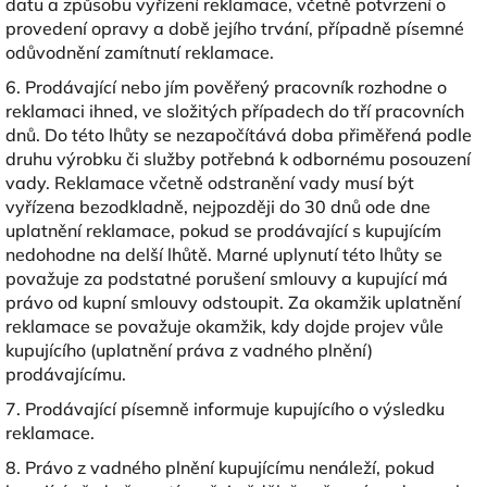
datu a způsobu vyřízení reklamace, včetně potvrzení o
provedení opravy a době jejího trvání, případně písemné
odůvodnění zamítnutí reklamace.
6. Prodávající nebo jím pověřený pracovník rozhodne o
reklamaci ihned, ve složitých případech do tří pracovních
dnů. Do této lhůty se nezapočítává doba přiměřená podle
druhu výrobku či služby potřebná k odbornému posouzení
vady. Reklamace včetně odstranění vady musí být
vyřízena bezodkladně, nejpozději do 30 dnů ode dne
uplatnění reklamace, pokud se prodávající s kupujícím
nedohodne na delší lhůtě. Marné uplynutí této lhůty se
považuje za podstatné porušení smlouvy a kupující má
právo od kupní smlouvy odstoupit. Za okamžik uplatnění
reklamace se považuje okamžik, kdy dojde projev vůle
kupujícího (uplatnění práva z vadného plnění)
prodávajícímu.
7. Prodávající písemně informuje kupujícího o výsledku
reklamace.
8. Právo z vadného plnění kupujícímu nenáleží, pokud