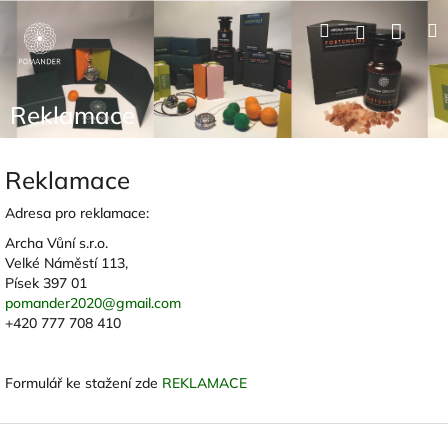
Přejít
Nák
Hledat
Přihlášení
na
obsah
koší
Reklamace
Reklamace
Adresa pro reklamace:
Archa Vůní s.r.o.
Velké Náměstí 113,
Písek 397 01
pomander2020@gmail.com
+420 777 708 410
Formulář ke stažení zde
REKLAMACE
Z