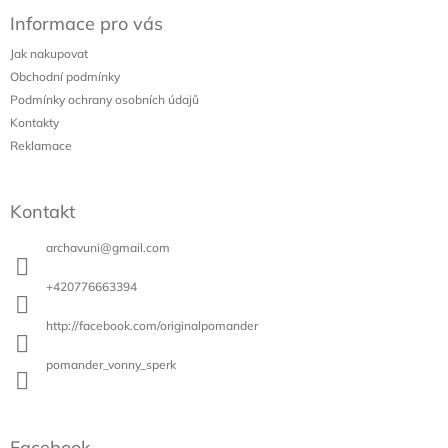
á
Informace pro vás
p
a
Jak nakupovat
t
Obchodní podmínky
í
Podmínky ochrany osobních údajů
Kontakty
Reklamace
Kontakt
archavuni
@
gmail.com
+420776663394
http://facebook.com/originalpomander
pomander_vonny_sperk
Facebook