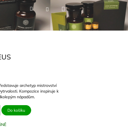
Nákupní
Hledat
Přihlášení
košík
EUS
dstavuje archetyp mistrovství
ytrvalosti. Kompozice inspiruje k
elkolepým nápadům.
Do košíku
ŮNĚ