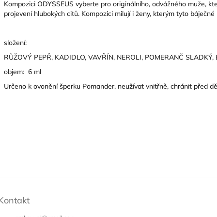
Kompozici ODYSSEUS vyberte pro originálního, odvážného muže, který
projevení hlubokých citů. Kompozici milují i ženy, kterým tyto báječné
složení:
RŮŽOVÝ PEPŘ, KADIDLO,
VAVŘÍN,
NEROLI,
POMERANČ SLADKÝ,
objem: 6 ml
Určeno k ovonění šperku Pomander, neužívat vnitřně, chránit před dě
Kontakt