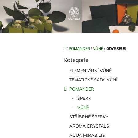
Přejít
na
obsah
Domů
/
POMANDER
/
VŮNĚ
/
ODYSSEUS
P
Kategorie
o
Přeskočit
kategorie
s
ELEMENTÁRNÍ VŮNĚ
t
TEMATICKÉ SADY VŮNÍ
r
a
POMANDER
n
ŠPERK
n
í
VŮNĚ
p
STŘÍBRNÉ ŠPERKY
a
AROMA CRYSTALS
n
e
AQUA MIRABILIS