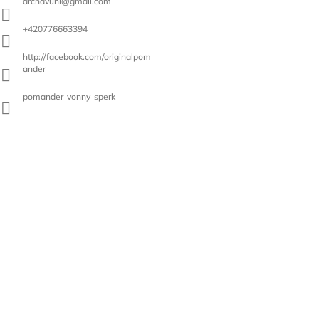
archavuni
@
gmail.com
+420776663394
http://facebook.com/originalpom
ander
pomander_vonny_sperk