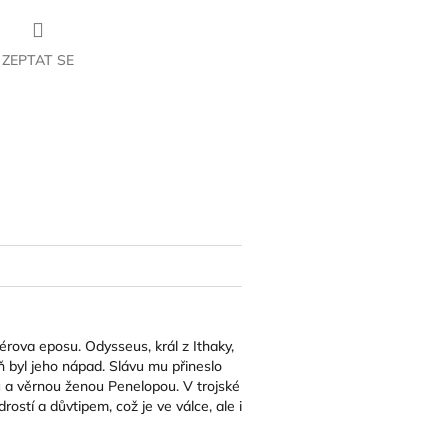
ZEPTAT SE
book
érova eposu. Odysseus, král
z Ithaky,
ň byl jeho nápad.
Slávu mu přineslo
u a věrnou ženou Penelopou. V trojské
ostí a důvtipem, což je ve válce, ale i