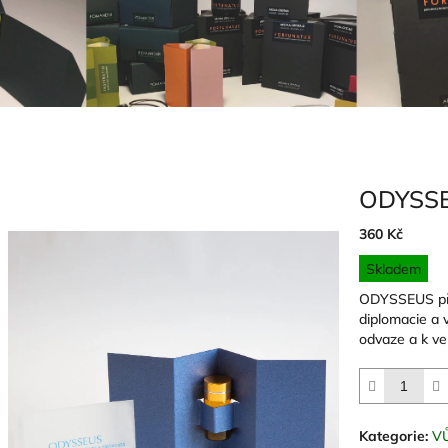
ODYSS
360 Kč
Měrná
Skladem
cena:
ODYSSEUS pře
diplomacie a v
odvaze a k v
Kategorie
:
V