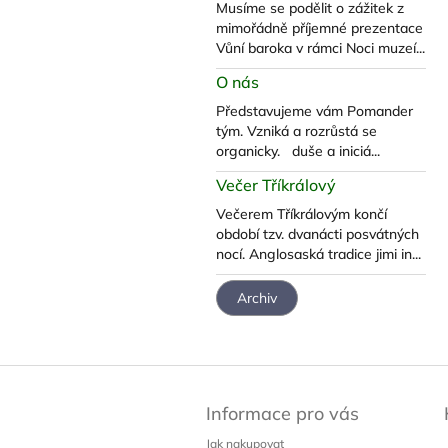
Musíme se podělit o zážitek z
mimořádně příjemné prezentace
Vůní baroka v rámci Noci muzeí...
O nás
Představujeme vám Pomander
tým. Vzniká a rozrůstá se
organicky. duše a iniciá...
Večer Tříkrálový
Večerem Tříkrálovým končí
období tzv. dvanácti posvátných
nocí. Anglosaská tradice jimi in...
Archiv
Z
á
Informace pro vás
p
a
Jak nakupovat