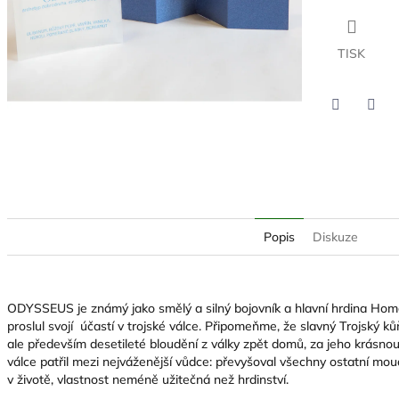
TISK
Twitter
Face
Popis
Diskuze
ODYSSEUS je známý jako smělý a silný bojovník
a hlavní hrdina Hom
proslul svojí
účastí
v trojské válce.
Připomeňme, že slavný Trojský ků
ale především desetileté bloudění z války zpět domů, za jeho krásno
válce patřil mezi nejváženější vůdce: převyšoval všechny ostatní moudr
v životě, vlastnost neméně užitečná než hrdinství.