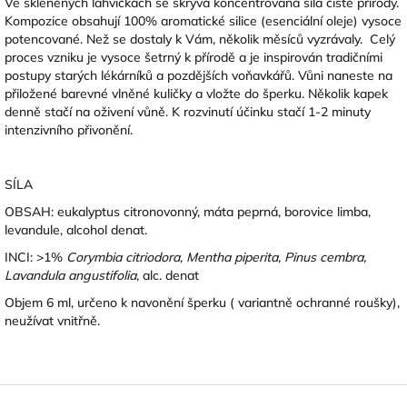
Ve skleněných lahvičkách se skrývá koncentrovaná síla čisté přírody.
Kompozice obsahují 100% aromatické silice (esenciální oleje) vysoce
potencované. Než se dostaly k Vám, několik měsíců vyzrávaly. Celý
proces vzniku je vysoce šetrný k přírodě a je inspirován tradičními
postupy starých lékárníků a pozdějších voňavkářů. Vůni naneste na
přiložené barevné vlněné kuličky a vložte do šperku. Několik kapek
denně stačí na oživení vůně. K rozvinutí účinku stačí 1-2 minuty
intenzivního přivonění.
SÍLA
OBSAH: eukalyptus citronovonný, máta peprná, borovice limba,
levandule, alcohol denat.
INCI: >1%
Corymbia citriodora,
Mentha piperita, Pinus cembra,
Lavandula angustifolia
, alc. denat
Objem 6 ml, určeno k navonění šperku ( variantně ochranné roušky),
neužívat vnitřně.
Z