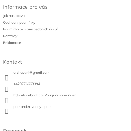
á
Informace pro vás
p
a
Jak nakupovat
t
Obchodní podmínky
í
Podmínky ochrany osobních údajů
Kontakty
Reklamace
Kontakt
archavuni
@
gmail.com
+420776663394
http://facebook.com/originalpomander
pomander_vonny_sperk
Facebook